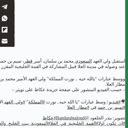
استقبل ولي العهد
السعودي
محمد بن سلمان، أمير
قطر
، تميم بن حمد 
عند وصوله في مدينة العلا قبيل المشاركة في القمة الخليجية المقرر انعق
ووسط عبارات “يالله حيه .. نورت المملكة” ولي العهد الأمير محمد ب
مطار العلا.
– حسب الفيديو المنشور على صفحة جريدة عكاظ على تويتر –
🎥
#فيديو
| وسط عبارات “يا الله حيه.. نورت
#المملكة
”
#ولي_العهد
ال
#تميم_بن_حمد
في
#مطار_العلا
تصوير: بندر الجلعود
@Bandaralgaloud
#عكاظ
#ان_تكون_اولا
#القمة_الخليجية_في_العلا
#السعودية_بيت_الخليج_وال