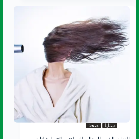
ستايل
صحة
العناية بالشعر للرجال والنساء: نصائح وإرشادات