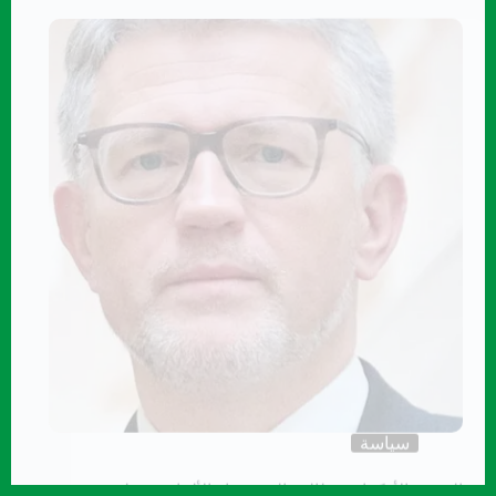
سياسة
السفير الأوكراني يطالب المستشار الألماني شولتس
“اغتنم هذه الفرصة التاريخية!”
نريد من رئيس الحكومة الألمانية أن يَعِد ، دون أي
شرط أو أي تحفظات ، بأنه سيُمنح لأوكرانيا وضع