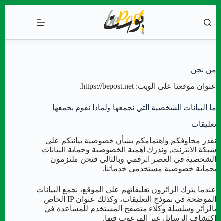
التجاوز
إلى
المحتوى
من نحن
عنوان موقعنا على الويب: https://bepost.net.
ما البيانات الشخصية التي نجمعها ولماذا نقوم بجمعها
تعليقات
نقدر مخاوفكم واهتمامكم بشأن خصوصية بيانتكم على
شبكة الانترنت, وندرك أهمية الخصوصية وحماية البيانات
الشخصية في العصر الرقمي وبالتالي فنحن ملتزمون
بحماية خصوصية مستخدمي خدماتنا.
عندما يترك الزائرون تعليقاتهم على الموقع، نجمع البيانات
الموضحة في نموذج التعليقات، وكذلك عنوان IP الخاص
بالزائر وسلسلة وكلاء متصفح المستخدم للمساعدة في
اكتشاف الرسائل غير المرغوب فيها.