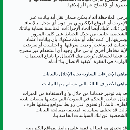
تغييرها أو الإفصاح عنها أو إتلافها.
يرجى الملاحظة أنه لا يمكن ضمان نقل أية بيانات عبر
الإنترنت أو الموقع الإلكتروني من دون أي تدخل. بالإضافة
إلى ذلك، عليك أيضا اتخاذ الإجراءات المناسبة لحماية بياناتك
الشخصية خاصة من خلال الحفاظ على كلمة المرور
وسريتها. إن كنت تعلم أو لديك شكوك بأن بيانات اعتماد
حسابك قد ضاعت أو تمت سرقتها أو اختلست أو تعرضت
لأية مخاطر أخرى أو في حال وجود أي استخدام غير مصرح
به فعليا لحسابك، يُرجى منك الاتصال بنا باتباع التعليمات
الواردة في الفقرة “كيفية الاتصال بنا” أدناه.
ماهي الإجراءات السارية تجاه الإخلال بالبيانات
ماهي الأطراف الثالثة التي نستلم منها البيانات
قد يتم توفير خدماتنا من خلال و/أو الاستفادة من الميزات
(مثل عناصر التحكم في الصوت) التي تشغلها منصات تابعة
لطرف ثالث، أو تحتوي على روابط لمواقع يشغلها طرف
ثالث قد تختلف سياساته المتعلقة بمعالجة البيانات
الشخصية عن تلك السياسات الخاصة بنا.
قد تحتوي مواقعنا الرقمية على روابط لمواقع الكترونية