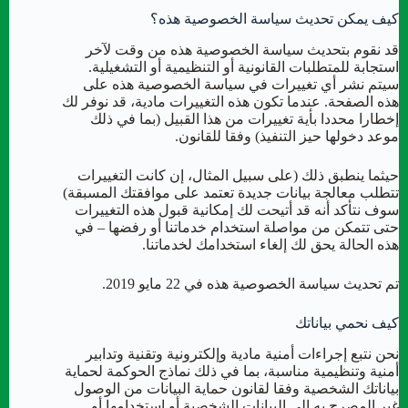
كيف يمكن تحديث سياسة الخصوصية هذه؟
قد نقوم بتحديث سياسة الخصوصية هذه من وقت لآخر
استجابة للمتطلبات القانونية أو التنظيمية أو التشغيلية.
سيتم نشر أي تغييرات في سياسة الخصوصية هذه على
هذه الصفحة. عندما تكون هذه التغييرات مادية، قد نوفر لك
إخطارا محددا بأية تغييرات من هذا القبيل (بما في ذلك
موعد دخولها حيز التنفيذ) وفقا للقانون.
حيثما ينطبق ذلك (على سبيل المثال، إن كانت التغييرات
تتطلب معالجة بيانات جديدة تعتمد على موافقتك المسبقة)
سوف نتأكد أنه قد أتيحت لك إمكانية قبول هذه التغييرات
حتى تتمكن من مواصلة استخدام خدماتنا أو رفضها – في
هذه الحالة يحق لك إلغاء استخدامك لخدماتنا.
تم تحديث سياسة الخصوصية هذه في 22 مايو 2019.
كيف نحمي بياناتك
نحن نتبع إجراءات أمنية مادية وإلكترونية وتقنية وتدابير
أمنية وتنظيمية مناسبة، بما في ذلك نماذج الحوكمة لحماية
بياناتك الشخصية وفقا لقانون حماية البيانات من الوصول
غير المصرح به إلى البيانات الشخصية أو استخدامها أو