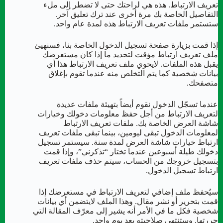
تعريف الارتباط. هذه هي لراحتك حتى لا تضطر إلى ملء
التفاصيل الخاصة بك مرة أخرى عند ترك تعليق آخر.
ستستمر ملفات تعريف الارتباط هذه لمدة عام واحد.
إذا قمت بزيارة صفحة تسجيل الدخول الخاصة بنا، فسنهيئ
ملف تعريف ارتباط مؤقت لتحديد ما إذا كان مستعرضك
يقبل هذه الملفات. لايحوي ملف تعريف الارتباط هذا أي
بيانات شخصية كما يتم التخلص منه عندما تقوم بإغلاق
متصفحك.
عندما تسجّل الدخول نقوم أيضاً بتهيئة ملفات عديدة
لتعريف الارتباط من أجل حفظ معلومات دخولك وخيارات
شاشة العرض الخاصة بك. ملفات تعريف الارتباط
لمعلومات الدخول تبقى ليومين، بينما تبقى ملفات تعريف
ارتباط خيارات شاشة العرض لمدة سنة. سيستمر تسجيل
دخولك طيلة أسبوعين عندما تختار “تذكرني”، وإذا قمت
بتسجيل خروجك من الحساب، سيتم حذف ملفات تعريف
ارتباط تسجيل الدخول.
سيُحفظ ملف إضافي لتعريف الارتباط في مستعرضك إذا
قمت بتحرير أو نشر مقال. وهذا الملف لايتضمن أي بيانات
شخصية فكل ما في الأمر أنه يشير إلى معرّف المقالة التي
حررتها. وستنتهي صلاحيته بعد يوم واحد.