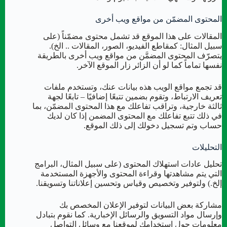
المحتوى المضمّن من مواقع ويب أخرى
المقالات على هذا الموقع قد تشمل محتوى مضمّناً (على
سبيل المثال: كمقاطع الفيديو، الصور، المقالات .. الخ).
يتصرّف المحتوى المضمَّن من مواقع ويب أخرى بالطريقة
نفسها تماماً كما لو أن الزائر زار الموقع الآخر.
قد تجمع مواقع الويب هذه بيانات عنك، وتستخدم ملفات
تعريف الارتباط، وتقوم بضمين تتبعًا إضافيًا – تابعًا لجهة
ثالثة خارجية، وتراقب تفاعلك مع هذا المحتوى المضمّن، بما
في ذلك تتبع تفاعلك مع المحتوى المضمن إذا كان لديك
حساب وتم تسجيل دخولك إلى ذلك الموقع.
التحليلات
تحليل عادات استهلاك المحتوى (على سبيل المثال، البرامج
التي يتم مشاهدتها وقراءة المحتوى والأجهزة المستخدمة
إلخ.) ولتوفير وتخصيص وقياس وتحسين إعلاناتنا وتسويقنا.
مشاركة بعض البيانات لتوفير الإعلان المخصص بك
وإرسال مواد التسويق والرسائل الإخبارية. كما نقوم بتبادل
معلومات حول استخدامك لموقعنا مع وسائل التواصل