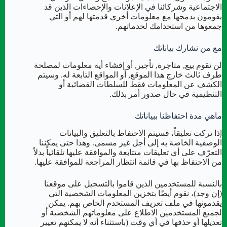
الاجتماعية وشركائنا في الإعلانات والإحصاءات الذين قد
يقومون بدمجها مع معلومات أخرى قدمتها لهم أو التي
جمعوها من استخدامك لخدماتهم.
مع من نشارك بياناتك
لن نقوم بيع, متاجرة, تأجير, أو إفشاء أية معلومات لمصلحة
طرف ثالث خارج هذا الموقع, أو المواقع التابعة له. وسيتم
الكشف عن المعلومات فقط للسلطات القضائية أو
التنظيمية في حال صدور أمر بذلك.
ماهي مدة احتفاظنا ببياناتك
إذا تركت تعليقاً، فسيتم الاحتفاظ بالتعليق والبيانات
الوصفية الخاصة به إلى أجل غير مسمى. وهذا حتى يمكننا
التعرّف على أي تعليقات متتابعة والموافقة عليها تلقائياً بدلاً
من الاحتفاظ بها في قائمة انتظار المراجعة للموافقة عليها.
بالنسبة للمستخدمين الذين قاموا بالتسجيل على موقعنا
(إن وجد)، نقوم أيضًا بتخزين المعلومات الشخصية التي
يقدمونها في ملف تعريف المستخدم الخاص بهم. يمكن
لجميع المستخدمين الاطلاع على معلوماتهم الشخصية أو
تعديلها أو حذفها في أي وقت (باستثناء أنه لا يمكنهم تغيير