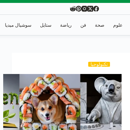
علوم
صحة
فن
رياضة
ستايل
سوشيال ميديا
تكنولوجيا