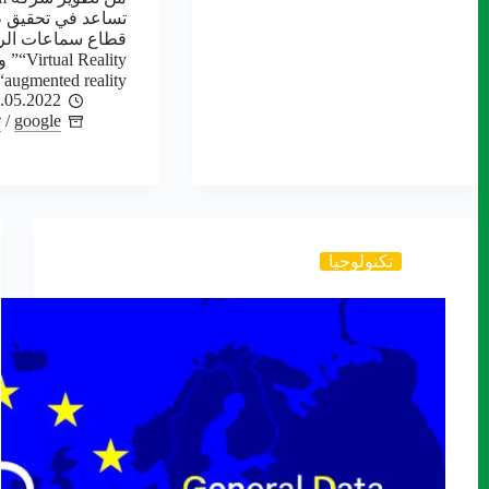
تساعد في تحقيق 
“augmented reality”. ويؤكد…
.05.2022
google
/
ت
تكنولوجيا