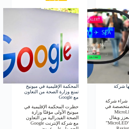
ائها شركة
المحكمة الإقليمية في ميونيخ
تمنع وزارة الصحة من التعاون
مع Google
Google عن شراء شركة
ئة المتخصصة في
حظرت المحكمة الإقليمية في
شاشات MicroLED
ميونيخ الأولى مؤقتًا وزارة
معزز ويقال
الصحة الفيدرالية من التعاون
إن هذه الشاشات “MicroLED”
مع شركة الإنترنت Google
تطوير شركة Raxium
للحصول على عروض