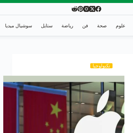
علوم
صحة
فن
رياضة
ستايل
سوشيال ميديا
تكنولوجيا